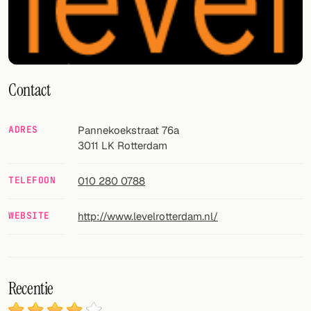
Willekeurig drankje
Voeg hier uw eigen cocktail of smoothie toe.
BAR
Contact
Alle dranken
Tools
ADRES
Pannekoekstraat 76a
3011 LK
Rotterdam
Cocktail glazen
TELEFOON
010 280 0788
Cocktail boeken
Cocktail bar
WEBSITE
http://www.levelrotterdam.nl/
Eenheden
Links
Recentie
Zoeken