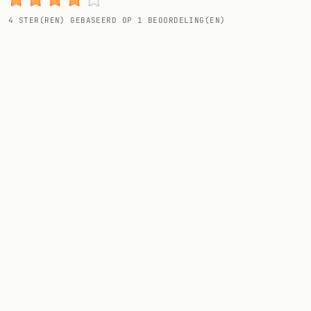
4
STER(REN) GEBASEERD OP
1
BEOORDELING(EN)
VOLG
Twitter
Facebook
RSS
Cocktail app