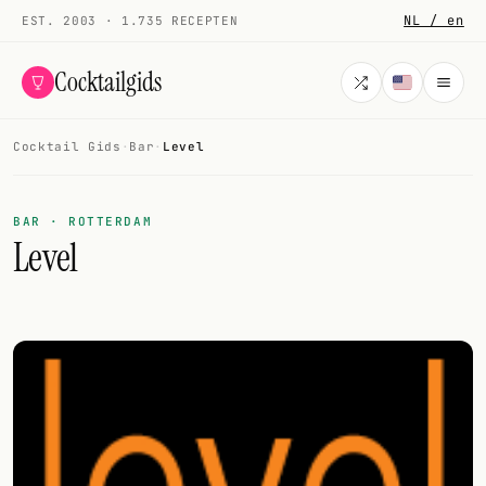
NL / en
EST. 2003 · 1.735 RECEPTEN
Cocktailgids
Cocktail Gids
·
Bar
·
Level
Menu
COCKTAILS
BAR · ROTTERDAM
Level
Alle cocktails
Smoothies
Alcoholvrij
Mijn drank
Galerij