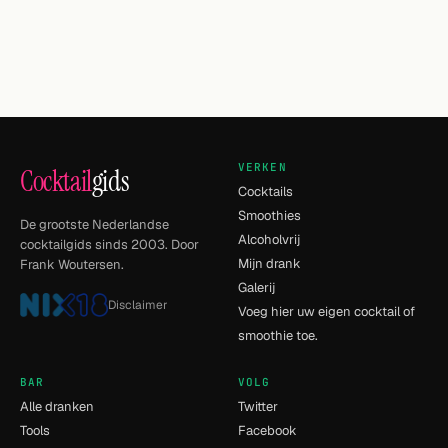
VERKEN
Cocktail
gids
Cocktails
Smoothies
De grootste Nederlandse
Alcoholvrij
cocktailgids sinds 2003. Door
Mijn drank
Frank Woutersen.
Galerij
Disclaimer
Voeg hier uw eigen cocktail of
smoothie toe.
BAR
VOLG
Alle dranken
Twitter
Tools
Facebook