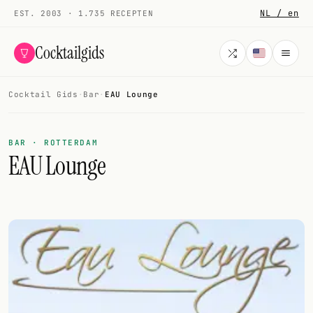
NL / en
EST. 2003 · 1.735 RECEPTEN
Cocktailgids
Cocktail Gids
·
Bar
·
EAU Lounge
Menu
COCKTAILS
BAR · ROTTERDAM
EAU Lounge
Alle cocktails
Smoothies
Alcoholvrij
Mijn drank
Galerij