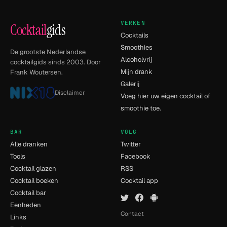
VERKEN
Cocktail
gids
Cocktails
Smoothies
De grootste Nederlandse
Alcoholvrij
cocktailgids sinds 2003. Door
Mijn drank
Frank Woutersen.
Galerij
Disclaimer
Voeg hier uw eigen cocktail of
smoothie toe.
BAR
VOLG
Alle dranken
Twitter
Tools
Facebook
Cocktail glazen
RSS
Cocktail boeken
Cocktail app
Cocktail bar
Eenheden
Contact
Links