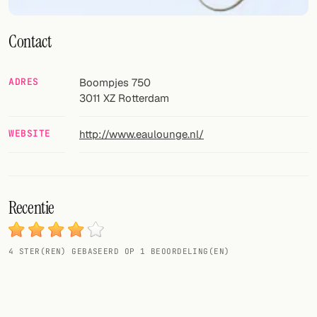
Willekeurig drankje
Voeg hier uw eigen cocktail of smoothie toe.
Contact
BAR
ADRES
Boompjes 750
Alle dranken
3011 XZ
Rotterdam
Tools
WEBSITE
http://www.eaulounge.nl/
Cocktail glazen
Cocktail boeken
Recentie
Cocktail bar
Eenheden
4
STER(REN) GEBASEERD OP
1
BEOORDELING(EN)
Links
Zoeken