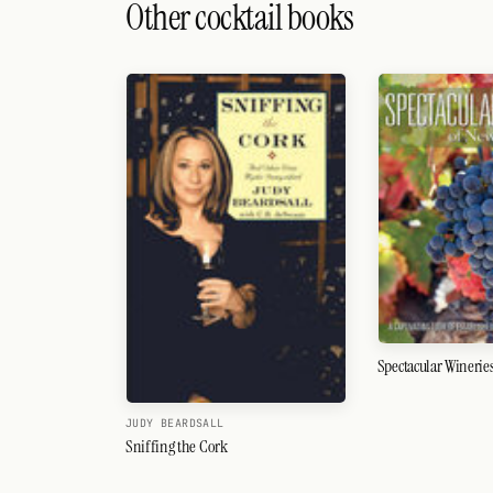
Search
Other cocktail books
FOLLOW
Twitter
Facebook
RSS
Cocktail app
Spectacular Winerie
JUDY BEARDSALL
Sniffing the Cork