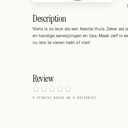
Random drink
Description
Add your own cocktail or smoothie here.
Niets is zo leuk als een feestje thuis. Zeker als
BAR
en handige aanwijzingen en tips. Maak zelf in ee
All liquor
nu iets te vieren hebt of niet!
Tools
Cocktail glasses
Review
Cocktail books
Cocktail bar
0 STAR(S) BASED ON 0 REVIEW(S)
Units
Links