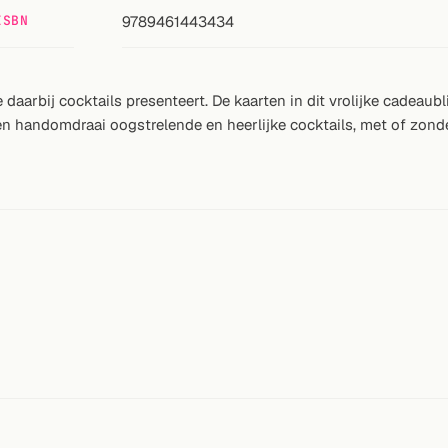
ISBN
9789461443434
 je daarbij cocktails presenteert. De kaarten in dit vrolijke cadea
n handomdraai oogstrelende en heerlijke cocktails, met of zonder