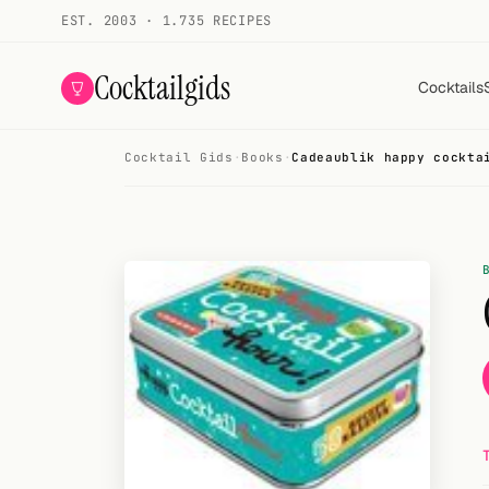
EST. 2003 · 1.735 RECIPES
Cocktailgids
Cocktails
Cocktail Gids
·
Books
·
Cadeaublik happy cockta
Menu
COCKTAILS
All cocktails
Smoothies
Alcohol-free
My bar
Gallery