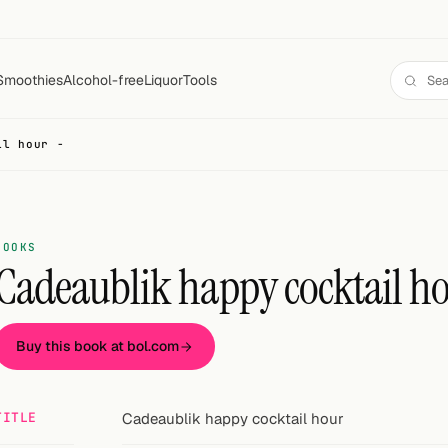
Smoothies
Alcohol-free
Liquor
Tools
il hour -
BOOKS
Cadeaublik happy cocktail h
Buy this book at bol.com
TITLE
Cadeaublik happy cocktail hour