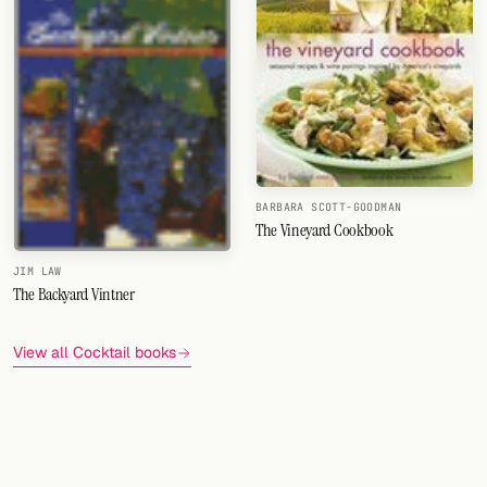
BARBARA SCOTT-GOODMAN
The Vineyard Cookbook
JIM LAW
The Backyard Vintner
View all Cocktail books