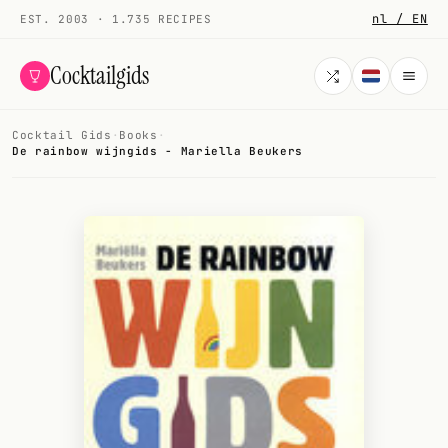
nl / EN
EST. 2003 · 1.735 RECIPES
Cocktailgids
Cocktail Gids
·
Books
·
Menu
De rainbow wijngids - Mariella Beukers
COCKTAILS
All cocktails
Smoothies
Alcohol-free
My bar
Gallery