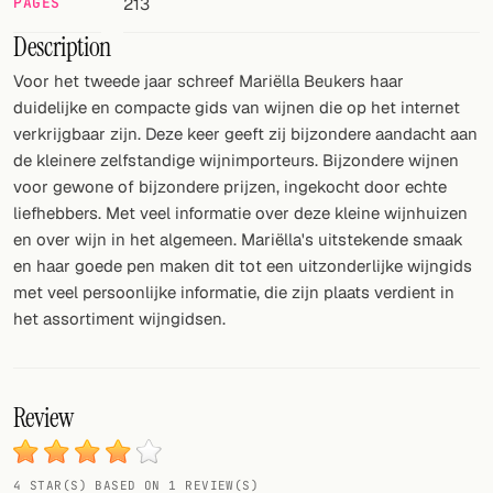
PAGES
213
Description
FOLLOW
Voor het tweede jaar schreef Mariëlla Beukers haar
Twitter
duidelijke en compacte gids van wijnen die op het internet
Facebook
verkrijgbaar zijn. Deze keer geeft zij bijzondere aandacht aan
de kleinere zelfstandige wijnimporteurs. Bijzondere wijnen
RSS
voor gewone of bijzondere prijzen, ingekocht door echte
liefhebbers. Met veel informatie over deze kleine wijnhuizen
Cocktail app
en over wijn in het algemeen. Mariëlla's uitstekende smaak
en haar goede pen maken dit tot een uitzonderlijke wijngids
met veel persoonlijke informatie, die zijn plaats verdient in
het assortiment wijngidsen.
Review
4 STAR(S) BASED ON 1 REVIEW(S)