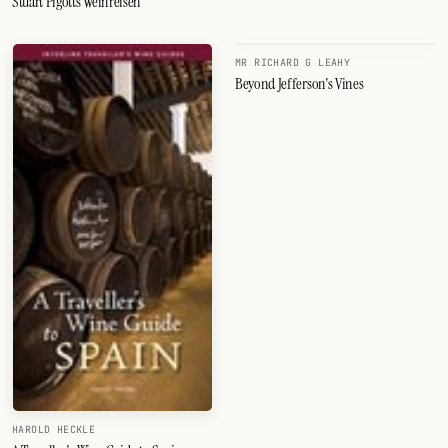
Stuart Pigotts Weinreisen
MR RICHARD G LEAHY
Beyond Jefferson's Vines
HAROLD HECKLE