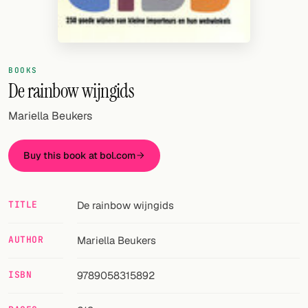
Random drink
Add your own cocktail or smoothie here.
BAR
BOOKS
De rainbow wijngids
All liquor
Mariella Beukers
Tools
Cocktail glasses
Buy this book at bol.com
Cocktail books
TITLE
De rainbow wijngids
Cocktail bar
AUTHOR
Mariella Beukers
Units
Links
ISBN
9789058315892
Search