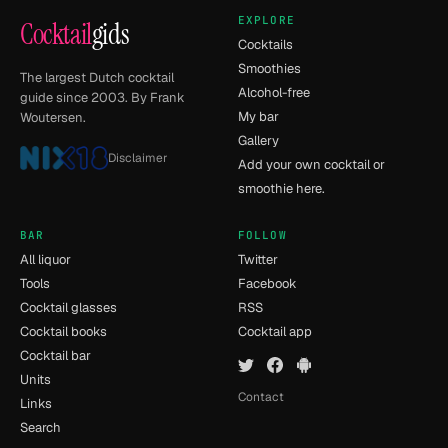
EXPLORE
Cocktail
gids
Cocktails
Smoothies
The largest Dutch cocktail
Alcohol-free
guide since 2003. By Frank
My bar
Woutersen.
Gallery
Disclaimer
Add your own cocktail or
smoothie here.
BAR
FOLLOW
All liquor
Twitter
Tools
Facebook
Cocktail glasses
RSS
Cocktail books
Cocktail app
Cocktail bar
Units
Contact
Links
Search