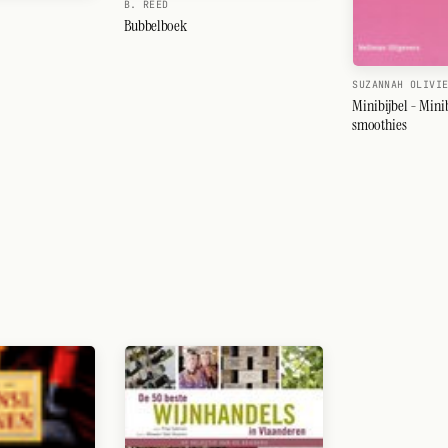
B. REED
Bubbelboek
SUZANNAH OLIVI
Minibijbel - Mini
smoothies