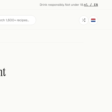
Drink responsibly. Not under 18.
·
nl / EN
ht