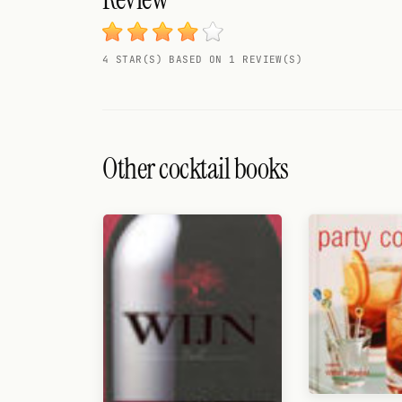
Search
FOLLOW
4 STAR(S) BASED ON 1 REVIEW(S)
Twitter
Facebook
RSS
Other cocktail books
Cocktail app