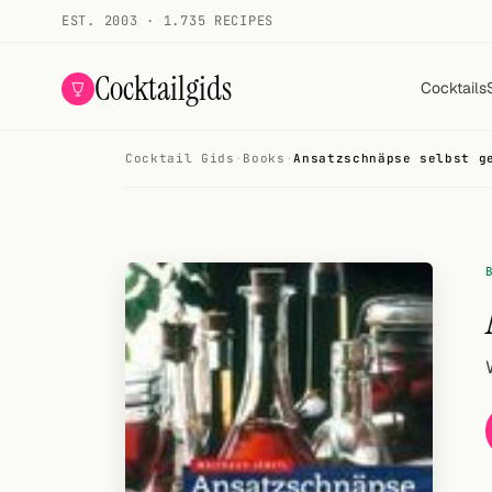
EST. 2003 · 1.735 RECIPES
Cocktailgids
Cocktails
Cocktail Gids
·
Books
·
Ansatzschnäpse selbst g
Menu
COCKTAILS
All cocktails
Smoothies
Alcohol-free
My bar
Gallery