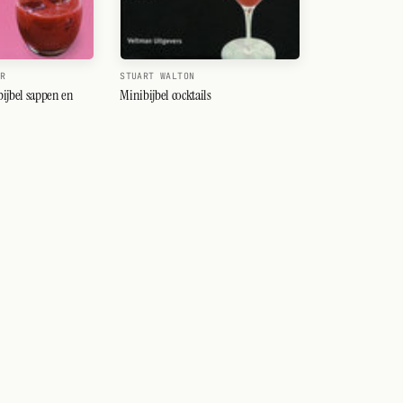
ER
STUART WALTON
bijbel sappen en
Minibijbel cocktails