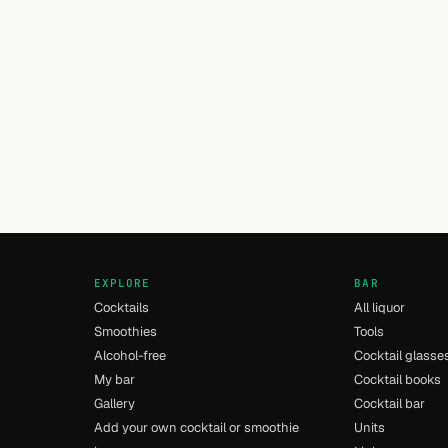
EXPLORE
BAR
Cocktails
All liquor
Smoothies
Tools
Alcohol-free
Cocktail glasse
My bar
Cocktail books
Gallery
Cocktail bar
Add your own cocktail or smoothie
Units