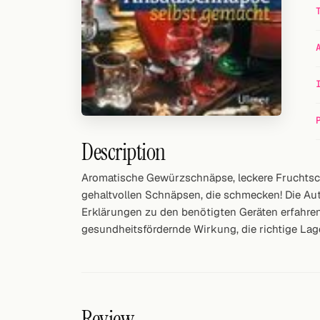
Random drink
Add your own cocktail or smoothie here.
BAR
All liquor
Tools
Description
Cocktail glasses
Aromatische Gewürzschnäpse, leckere Fruchtsch
gehaltvollen Schnäpsen, die schmecken! Die Auto
Cocktail books
Erklärungen zu den benötigten Geräten erfahre
Cocktail bar
gesundheitsfördernde Wirkung, die richtige La
Units
Links
Review