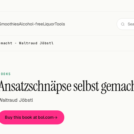
Smoothies
Alcohol-free
Liquor
Tools
emacht - Waltraud Jöbstl
BOOKS
Ansatzschnäpse selbst gemac
Waltraud Jöbstl
Buy this book at bol.com