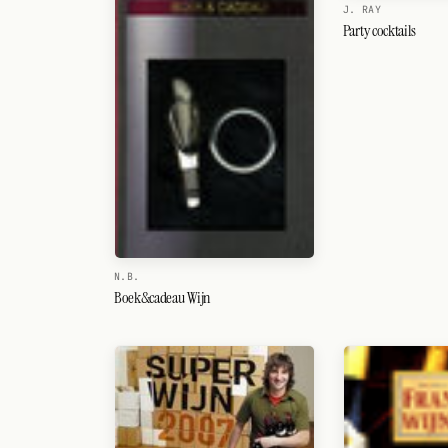
J. RAY
Party cocktails
N.B.
Boek&cadeau Wijn